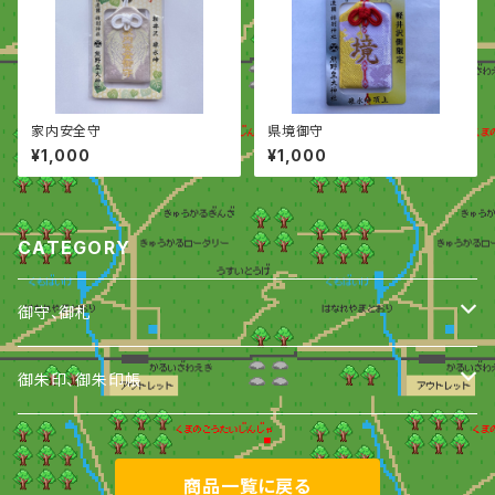
家内安全守
県境御守
¥1,000
¥1,000
CATEGORY
御守、御札
御守
御朱印、御朱印帳
御札
御朱印
商品一覧に戻る