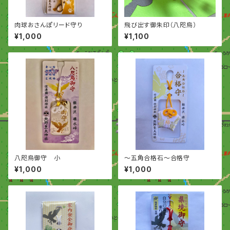
肉球おさんぽリード守り
飛び出す御朱印（八咫烏）
¥1,000
¥1,100
八咫烏御守 小
〜五角合格石〜合格守
¥1,000
¥1,000