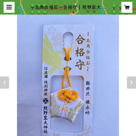
〜五角合格石〜合格守 | 熊野皇大神
社