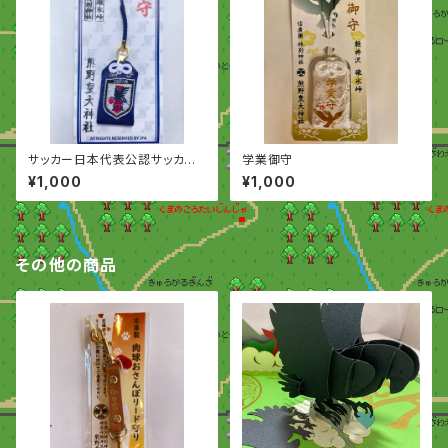
サッカー日本代表公認サッカー
学業御守
守り
¥1,000
¥1,000
その他の商品