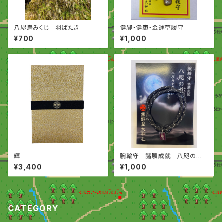
八咫烏みくじ 羽ばたき
健脚・健康・金運草履守
¥700
¥1,000
輝
腕輪守 諸願成就 八咫の道
標
¥3,400
¥1,000
CATEGORY