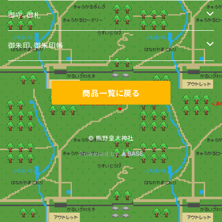
御守、御札
御守
御朱印、御朱印帳
御札
御朱印
商品一覧に戻る
おみくじ
御朱印帳
縁起物
© 熊野皇大神社
Powered by