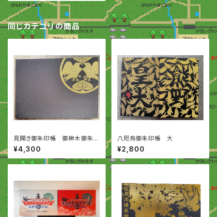
同じカテゴリの商品
見開き御朱印帳 御神木御朱印
八咫烏御朱印帳 大
入り
¥4,300
¥2,800