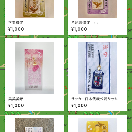
学業御守
八咫烏御守 小
¥1,000
¥1,000
美美美守
サッカー日本代表公認サッカー
守り
¥1,000
¥1,000