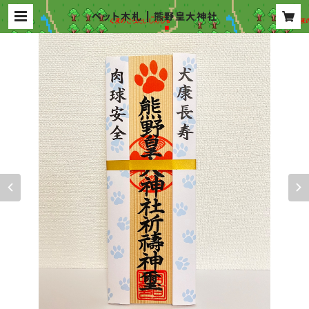
ペット木札 | 熊野皇大神社