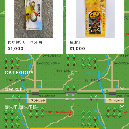
肉球鈴守り ペット用
金運守
¥1,000
¥1,000
CATEGORY
御守、御札
御守
御朱印、御朱印帳
御札
御朱印