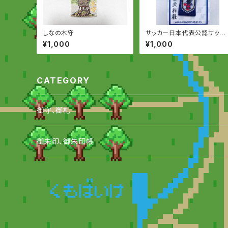
しなの木守
サッカー日本代表公認サッカ
ー守り
¥1,000
¥1,000
CATEGORY
御守、御札
御守
御朱印、御朱印帳
御札
御朱印
おみくじ
御朱印帳