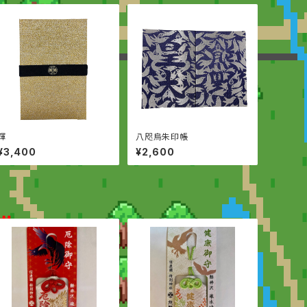
輝
八咫烏朱印帳
¥3,400
¥2,600