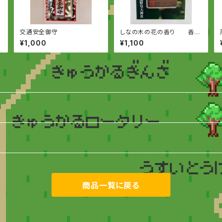
交通安全御守
しなの木の花の香り 香氣
守
¥1,000
¥1,100
商品一覧に戻る