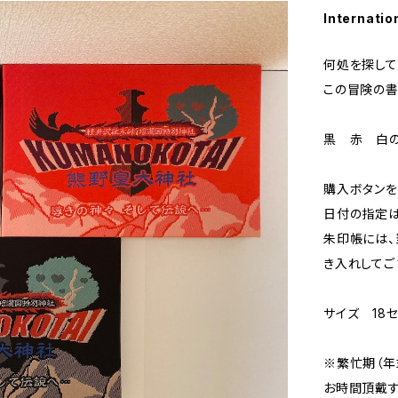
Internatio
何処を探して
この冒険の書
黒 赤 白の
購入ボタンを
日付の指定は
朱印帳には、
き入れしてご
サイズ 18セ
※繁忙期（年
お時間頂戴