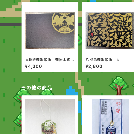
見開き御朱印帳 御神木御朱
八咫烏御朱印帳 大
印入り
¥4,300
¥2,800
その他の商品