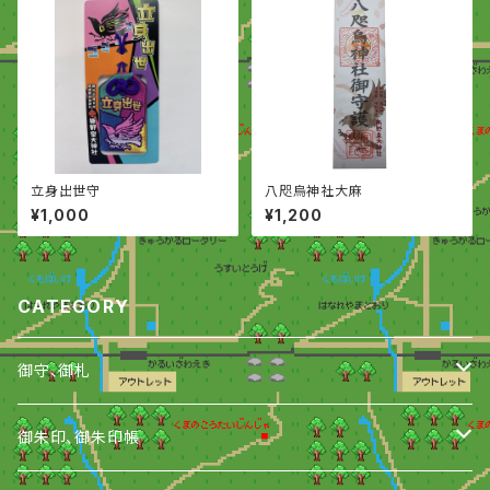
立身出世守
八咫烏神社大麻
¥1,000
¥1,200
CATEGORY
御守、御札
御守
御朱印、御朱印帳