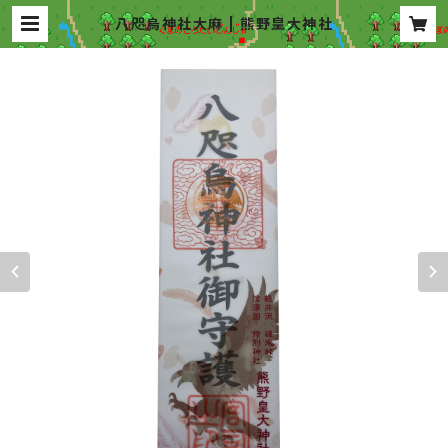
八咫烏神社大麻 | 熊野皇大神社