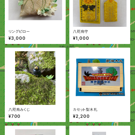
リングピロー
八咫烏守
¥3,000
¥1,000
八咫烏みくじ
カセット型木札
¥700
¥2,200