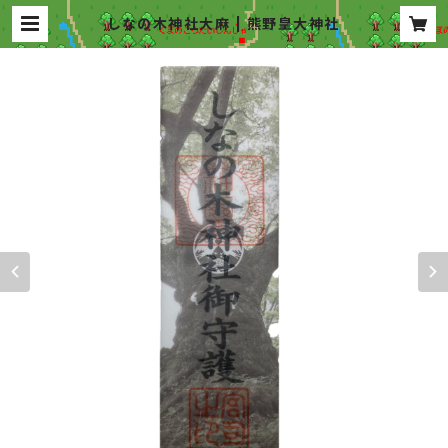
しなの木神社大麻 | 熊野皇大神社