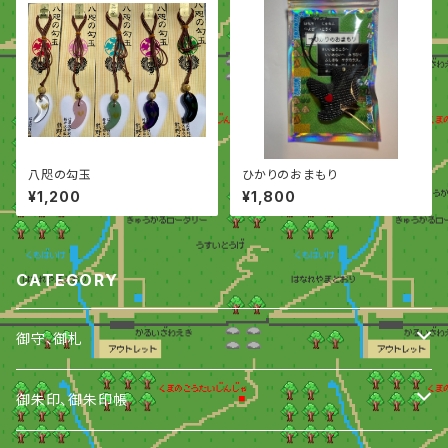
八咫の勾玉
ひかりのおまもり
¥1,200
¥1,800
CATEGORY
御守、御札
御守
御朱印、御朱印帳