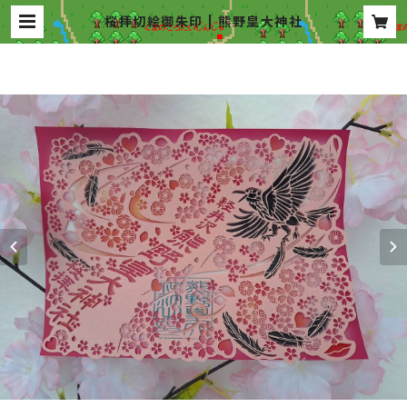
桜拝切絵御朱印 | 熊野皇大神社