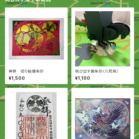
神拝 切り絵御朱印
飛び出す御朱印（八咫烏）
¥1,500
¥1,100