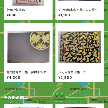
社印社紋朱印
切り絵御朱印〜夏涼みの燈〜
¥600
¥1,100
見開き御朱印帳 御神木御朱印
八咫烏御朱印帳 大
入り
¥4,300
¥2,800
その他の商品