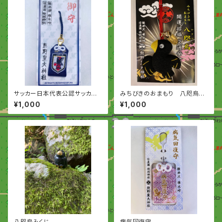
サッカー日本代表公認サッカー
みちびきのおまもり 八咫烏
守り
開運 招福 交通安全
¥1,000
¥1,000
八咫烏みくじ
病気回復守