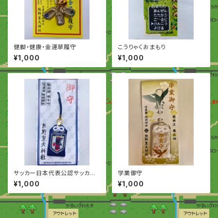
健脚・健康・金運草履守
こうりゃくおまもり
¥1,000
¥1,000
サッカー日本代表公認サッカー
学業御守
守り
¥1,000
¥1,000