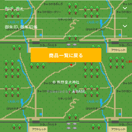
御守、御札
御守
御朱印、御朱印帳
御札
御朱印
商品一覧に戻る
おみくじ
御朱印帳
縁起物
© 熊野皇大神社
Powered by