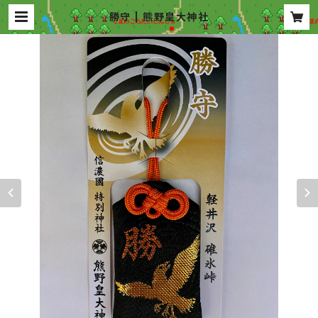
勝守 | 熊野皇大神社