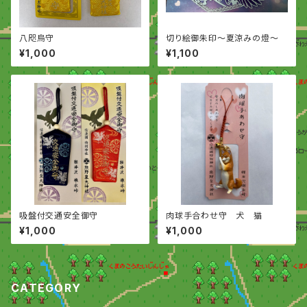
八咫烏守
切り絵御朱印〜夏涼みの燈〜
¥1,000
¥1,100
吸盤付交通安全御守
肉球手合わせ守 犬 猫
¥1,000
¥1,000
CATEGORY